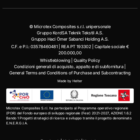
© Microtex Composites s.r.l. unipersonale
Gruppo KordSA Teknik Tekstil A.S.
Gruppo Haci Ӧmer Sabanci Holding A.S.
C.F. e P.I.: 03578460481 | REA PT 193302 | Capitale sociale €
200.000,00
Whistleblowing
|
Quality Policy
Condizioni generali di acquisto, appalto e di subfornitura
|
General Terms and Conditions of Purchase and Subcontracting
Made by
Helter
Microtex Composites S.r.l. ha partecipato al Programma operativo regionale
(POR) del Fondo europeo di sviluppo regionale (Fesr) 2021-2027, AZIONE 1.6.2
Bando 1 Progetti strategici di ricerca e sviluppo tramite il progetto denominato
E.N.E.R.G.I.A.